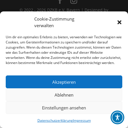
© 2022 - 2026 DZKB e.V. Bayern | Designed by
Shadow´s WebArt
| Powerd by
All-Inkl - Wordpress
Cookie-Zustimmung
|
verwalten
Impressum
|
Datenschutzerklärung |
Um dir ein optimales Erlebnis zu bieten, verwenden wir Technologien wie
Cookies, um Geräteinformationen zu speichern und/oder darauf
zuzugreifen. Wenn du diesen Technologien zustimmst, können wir Daten
wie das Surfverhalten oder eindeutige IDs auf dieser Website
verarbeiten. Wenn du deine Zustimmung nicht erteilst oder zurückziehst,
können bestimmte Merkmale und Funktionen beeinträchtigt werden.
Akzeptieren
Ablehnen
Einstellungen ansehen
Datenschutzerklärung
Impressum