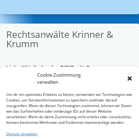
Rechtsanwälte Krinner &
Krumm
Liebe Mitglieder des DZKB e.V. Bayern
Die benannte Rechtsanwaltskanzlei mit Sitz in
Cookie-Zustimmung
Straubing, steht ab sofort in vielen juristischen
verwalten
Bereichen, allen unseren Mitgliedern zur Verfügung.
Um dir ein optimales Erlebnis zu bieten, verwenden wir Technologien wie
Cookies, um Geräteinformationen zu speichern und/oder darauf
Bei Bedarf bitte einfach und unmompliziert an die
zuzugreifen. Wenn du diesen Technologien zustimmst, können wir Daten
Anwaltskanzlei wenden.
wie das Surfverhalten oder eindeutige IDs auf dieser Website
verarbeiten. Wenn du deine Zustimmung nicht erteilst oder zurückziehst,
können bestimmte Merkmale und Funktionen beeinträchtigt werden.
Dienste verwalten