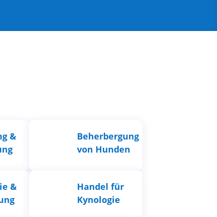
ng &
Beherbergung
ung
von Hunden
ie &
Handel für
dung
Kynologie