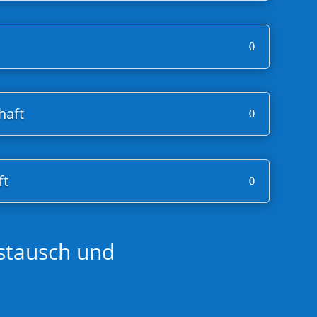
haft
ft
ustausch und