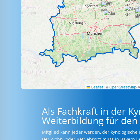
Leaflet
|
©
OpenStreetMap
-M
Als Fachkraft in der K
Weiterbildung für den 
Mitglied kann jeder werden, der kynologische I
Der Wohn- oder Betriebssitz muss in Bayern li