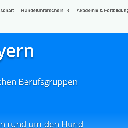
dschaft
Hundeführerschein
Akademie & Fortbildun
yern
ischen Berufsgruppen
ein rund um den Hund