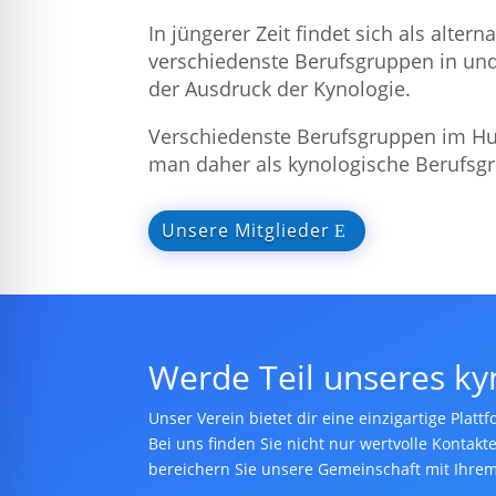
In jüngerer Zeit findet sich als alter
verschiedenste Berufsgruppen in u
der Ausdruck der Kynologie.
Verschiedenste Berufsgruppen im H
man daher als kynologische Berufsg
Unsere Mitglieder
Werde Teil unseres ky
Unser Verein bietet dir eine einzigartige Pla
Bei uns finden Sie nicht nur wertvolle Kontak
bereichern Sie unsere Gemeinschaft mit Ihrem