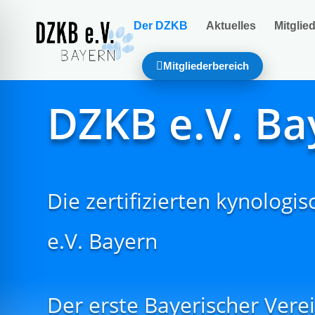
Der DZKB
Aktuelles
Mitglie
Mitgliederbereich
DZKB e.V. Ba
Die zertifizierten kynolog
e.V. Bayern
Der erste Bayerischer Ver