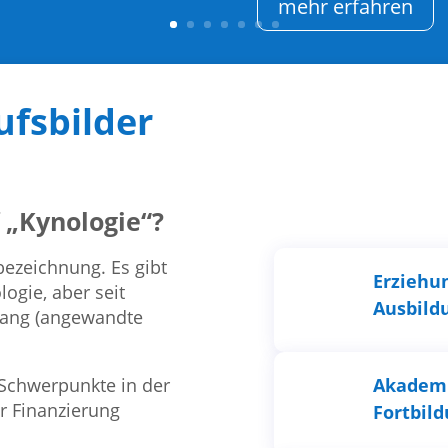
mehr erfahren
ufsbilder
 „Kynologie“?
bezeichnung. Es gibt
Erziehu
logie, aber seit
Ausbild
rgang (angewandte
 Schwerpunkte in der
Akadem
ur Finanzierung
Fortbil