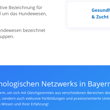
native Bezeichnung für
Gesundh
nd um das Hundewesen,
& Zucht
undewesen bezeichnet
ruppen.
nologischen Netzwerks in Bayer
ttform, um sich mit Gleichgesinnten aus verschiedenen Bereichen de
te, sondern auch exklusive Fortbildungen und praxisorientierte Un
 Wissen und Ihrer Erfahrung!