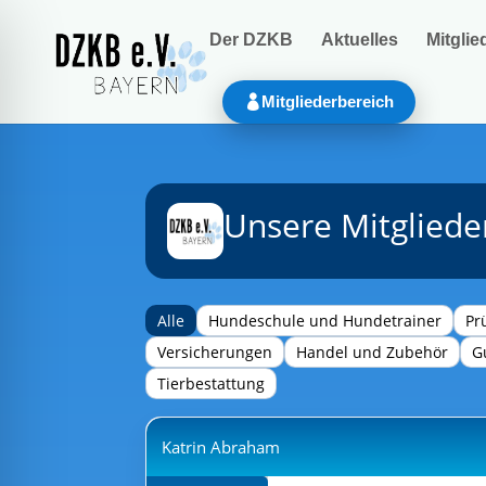
Der DZKB
Aktuelles
Mitglie
Mitgliederbereich
Unsere Mitgliede
Alle
Hundeschule und Hundetrainer
Pr
Versicherungen
Handel und Zubehör
G
Tierbestattung
Katrin Abraham