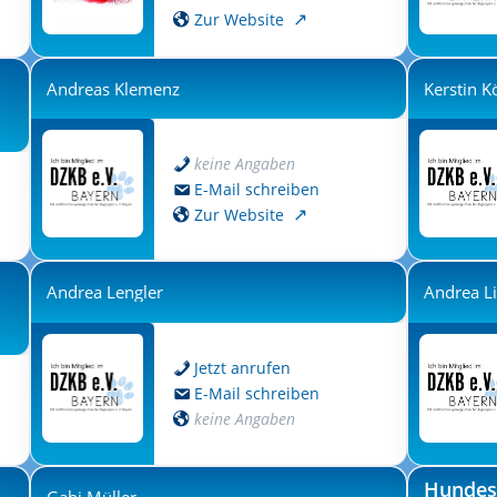
Zur Website
Andreas Klemenz
Kerstin K
keine Angaben
E-Mail schreiben
Zur Website
Andrea Lengler
Andrea Li
Jetzt anrufen
E-Mail schreiben
keine Angaben
Hundes