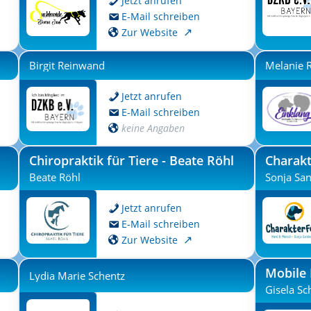
Jetzt anrufen
E-Mail schreiben
Zur Website
Birgit Reinwand
Melanie 
Jetzt anrufen
E-Mail schreiben
keine Angaben
Chiropraktik für Tiere - Beate Röhl
Charakt
Beate Röhl
Sonja Sa
Jetzt anrufen
E-Mail schreiben
Zur Website
Mobile
Lydia Marie Schentz
Gisela Sc