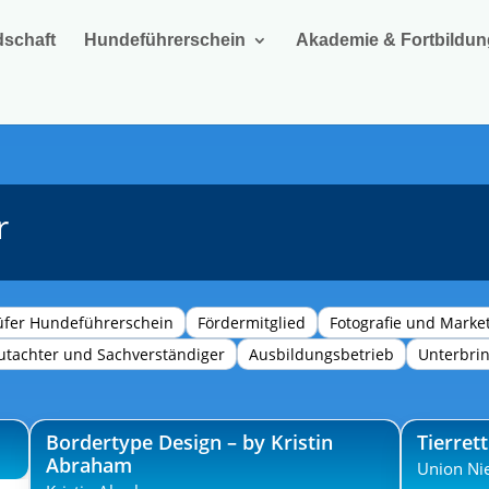
dschaft
Hundeführerschein
Akademie & Fortbildun
r
üfer Hundeführerschein
Fördermitglied
Fotografie und Marke
utachter und Sachverständiger
Ausbildungsbetrieb
Unterbri
Bordertype Design – by Kristin
Tierret
Abraham
Union Ni