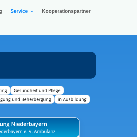
g
Service
Kooperationspartner
ting
Gesundheit und Pflege
ngung und Beherbergung
in Ausbildung
tung Niederbayern
ederbayern e. V. Ambulanz