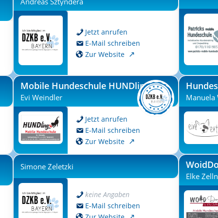
Andreas Sztyndera
Jetzt anrufen
E-Mail schreiben
Zur Website
Mobile Hundeschule HUNDlinge
Hundes
Evi Weindler
Manuela 
Jetzt anrufen
E-Mail schreiben
Zur Website
WoidDog
Simone Zeletzki
Elke Zell
keine Angaben
E-Mail schreiben
Zur Website