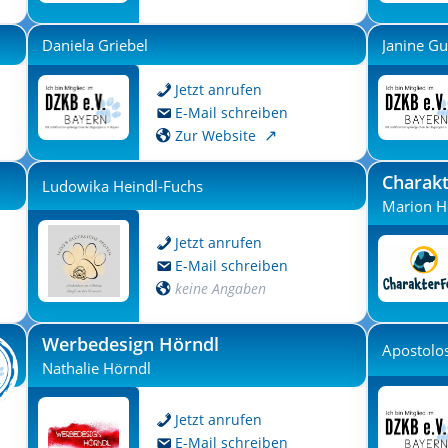
Daniela Griebel
Janine G
Jetzt anrufen
E-Mail schreiben
Zur Website
Charakt
Ludowika Heindl-Fuchs
Marion H
Jetzt anrufen
E-Mail schreiben
keine Angaben
Werbedesign Hörndl
Apostolos
Nathalie Hörndl
Jetzt anrufen
E-Mail schreiben