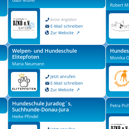
Gabi Müller
Robert Mü
keine Angaben
E-Mail schreiben
Zur Website
Welpen- und Hundeschule
Hundes
Elitepfoten
Monika O
Maria Neumann
Jetzt anrufen
E-Mail schreiben
Zur Website
Hundeschule Juradog´s,
Petra Pic
Suchhunde-Donau-Jura
Heike Pfindel