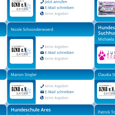
Jetzt anrufen
E-Mail schreiben
keine Angaben
Hundes
Nicole Schoonderwoerd
Suchhu
Michaela
keine Angaben
E-Mail schreiben
keine Angaben
Marion Singler
Claudia 
keine Angaben
E-Mail schreiben
keine Angaben
Hundeschule Ares
Patrick T