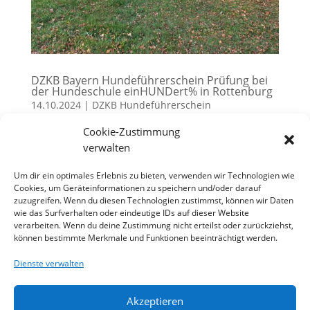
DZKB Bayern Hundeführerschein Prüfung bei
der Hundeschule einHUNDert% in Rottenburg
14.10.2024
|
DZKB Hundeführerschein
Cookie-Zustimmung
Am 13.10.2024 fand in Rottenburg erneut eine
verwalten
praktische Hundeführerscheinprüfung statt. Alle
sechs angemeldeten Mensch / Hunde Teams haben
Um dir ein optimales Erlebnis zu bieten, verwenden wir Technologien wie
bestanden.Die ausrichtende Hundeschule
Cookies, um Geräteinformationen zu speichern und/oder darauf
einHUNDert% bedankt sich bei der DZKB Bayern
zuzugreifen. Wenn du diesen Technologien zustimmst, können wir Daten
wie das Surfverhalten oder eindeutige IDs auf dieser Website
Prüferin Christine Baier und gratuliert allen...
verarbeiten. Wenn du deine Zustimmung nicht erteilst oder zurückziehst,
können bestimmte Merkmale und Funktionen beeinträchtigt werden.
« Ältere Einträge
Dienste verwalten
Impressum
Datenschutzerklärung
Akzeptieren