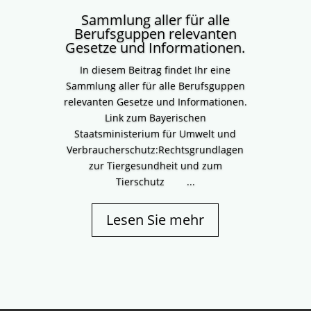
Gespräch mit Alexandra Walter
Geschäftsführerin von Karin's…
mehr
Sammlung aller für alle
Berufsguppen relevanten
Gesetze und Informationen.
DZKB On Air Folge 6
In diesem Beitrag findet Ihr eine
Sammlung aller für alle Berufsguppen
In dieser Folge sprechen wir mit einer
erfahrenen Tierärztin und einer
relevanten Gesetze und Informationen.
spezialisierten Tier-Chiropraktikerin
Link zum Bayerischen
über ganzheitliche Gesundheit…
mehr
Staatsministerium für Umwelt und
Verbraucherschutz:Rechtsgrundlagen
zur Tiergesundheit und zum
DZKB On Air Folge 5
Tierschutz ...
Infos zum bayerischen
Hundeführerscheindes DZKB e. V.
BayernWas ist der bayerische
Lesen Sie mehr
Hundeführerschein?Der erste
bayerische Hundeführerschein…
mehr
DZKB On Air Folge 4
Maulkorb? Na klar! Mit Katrin Schauer